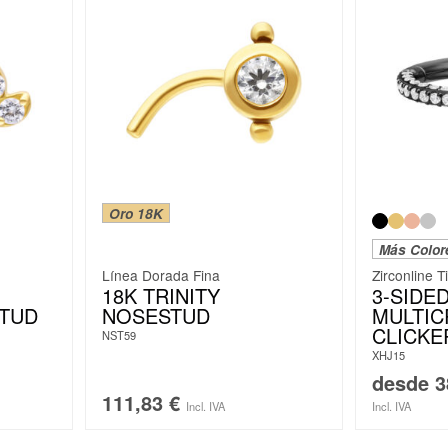
Oro 18K
Más Color
Línea Dorada Fina
Zirconline T
18K TRINITY
3-SIDE
STUD
NOSESTUD
MULTIC
CLICKE
NST59
XHJ15
desde
3
111,83
€
Incl. IVA
Incl. IVA