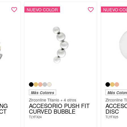
NUEVO COLOR
NUEVO CO
Más Colores
Más Color
Zirconline Titanio + 4 otros
Zirconline T
ONG
ACCESORIO PUSH FIT
ACCESO
CT
CURVED BUBBLE
DISC
TLYFX24
TLYFX25