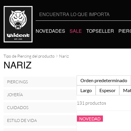
Buscar
por:
NOVEDADES
SALE
TOPSELLER
PIER
Tipo de Piercing del producto
Nariz
NARIZ
Orden predeterminado
PIERCINGS
Largo
Espesor
Mat
JOYERÍA
131 productos
CUIDADOS
NOVEDAD
ESTILO DE VIDA