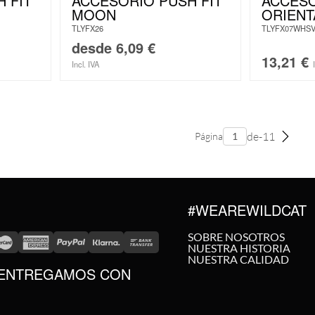
 FIT
ACCESORIO PUSH FIT
ACCESO
MOON
ORIENT
TLYFX26
TLYFX07WHS
desde
6,09
€
13,21
€
Incl. IVA
de-11
Página
#WEAREWILDCAT
SOBRE NOSOTROS
NUESTRA HISTORIA
NUESTRA CALIDAD
ENTREGAMOS CON