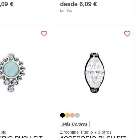
,09
€
desde
6,09
€
Incl. IVA
Más Colores
anio
Zirconline Titanio + 3 otros