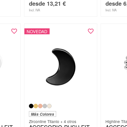
desde
13,21
€
desde
6
Incl. IVA
Incl. IVA
NOVEDAD
Más Colores
Zirconline Titanio + 4 otros
Highline Tit