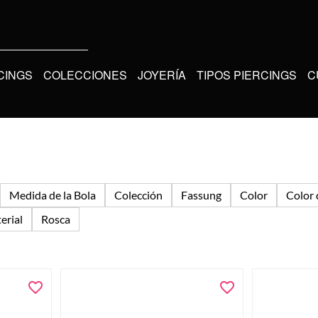
CINGS
COLECCIONES
JOYERÍA
TIPOS PIERCINGS
C
Medida de la Bola
Colección
Fassung
Color
Color 
erial
Rosca