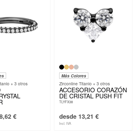
es
Más Colores
itanio + 3 otros
Zirconline Titanio + 3 otros
D
ACCESORIO CORAZÓN
RYSTAL
DE CRISTAL PUSH FIT
R
TLYFX38
8,62
€
desde
13,21
€
Incl. IVA