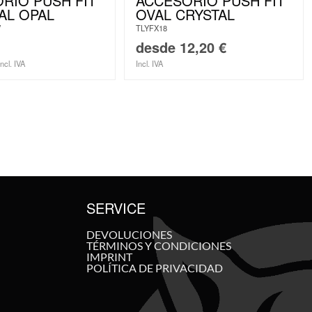
RIO PUSH FIT
ACCESORIO PUSH FIT
AL OPAL
OVAL CRYSTAL
V
TLYFX18
desde
12,20
€
Incl. IVA
Incl. IVA
SERVICE
DEVOLUCIONES
TÉRMINOS Y CONDICIONES
IMPRINT
POLÍTICA DE PRIVACIDAD