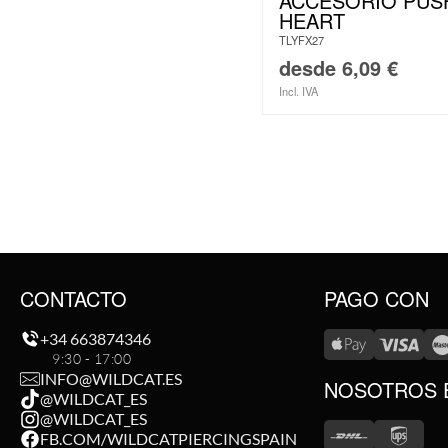
ACCESORIO PUSH
HEART
TLYFX27
desde
6,09
€
Incl. IVA
CONTACTO
PAGO CON
+34 663874346
9:30 - 17:00
INFO@WILDCAT.ES
NOSOTROS 
@WILDCAT_ES
@WILDCAT_ES
FB.COM/WILDCATPIERCINGSPAIN