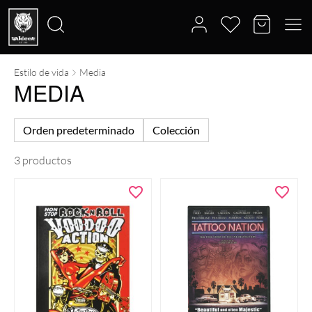
Estilo de vida
Media
Buscar
MEDIA
por:
Orden predeterminado
Colección
3 productos