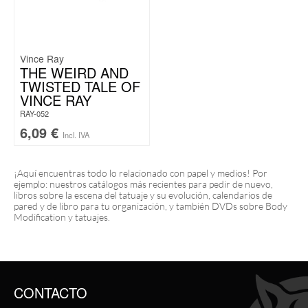
Vince Ray
THE WEIRD AND
TWISTED TALE OF
VINCE RAY
RAY-052
6,09
€
Incl. IVA
¡Aquí encuentras todo lo relacionado con papel y medios! Por
ejemplo: nuestros catálogos más recientes para pedir de nuevo,
libros sobre la escena del tatuaje y su evolución, calendarios de
pared y de libro para tu organización, y también DVDs sobre Body
Modification y tatuajes.
CONTACTO