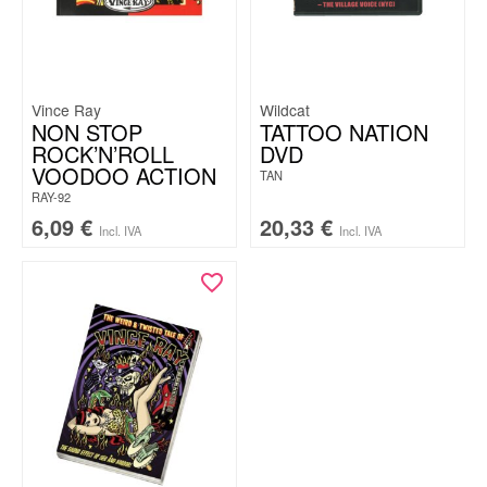
Vince Ray
Wildcat
NON STOP
TATTOO NATION
ROCK’N’ROLL
DVD
VOODOO ACTION
TAN
RAY-92
6,09
€
20,33
€
Incl. IVA
Incl. IVA