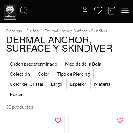
Piercings
Surface
Dermal Anchor, Surface y Skindiver
Buscar
DERMAL ANCHOR,
por:
SURFACE Y SKINDIVER
Orden predeterminado
Medida de la Bola
Colección
Color
Tipo de Piercing
Color del Cristal
Largo
Espesor
Material
Rosca
30 productos