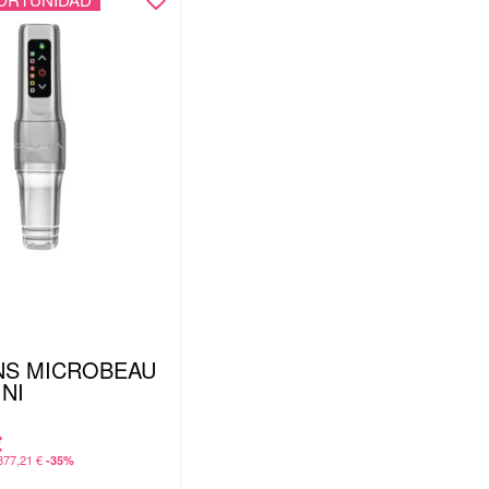
NS MICROBEAU
INI
€
877,21
€
-35%