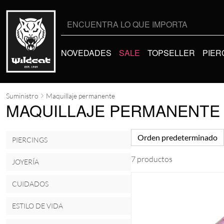
Buscar
por:
NOVEDADES
SALE
TOPSELLER
PIER
Suministro
Maquillaje permanente
MAQUILLAJE PERMANENTE
Orden predeterminado
PIERCINGS
7 productos
JOYERÍA
CUIDADOS
ESTILO DE VIDA