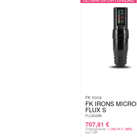
FK Irons
FK IRONS MICR
FLUX S
FLUX02BK
707,81
€
Originalmente:
1.088,94
€
-35%
Incl. IVA