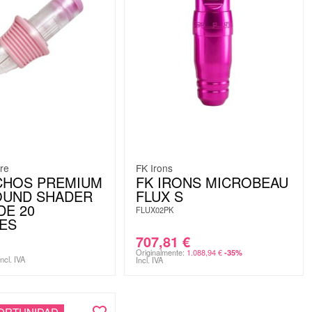
re
FK Irons
CHOS PREMIUM
FK IRONS MICROBEAU
OUND SHADER
FLUX S
DE 20
FLUX02PK
ES
707,81
€
Originalmente:
1.088,94
€
-35%
Incl. IVA
Incl. IVA
ORTUNIDAD