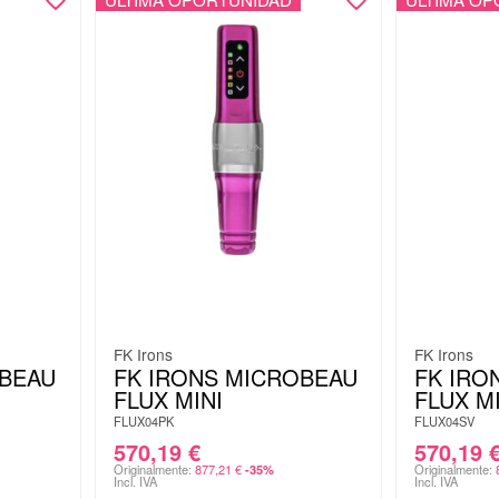
FK Irons
FK Irons
OBEAU
FK IRONS MICROBEAU
FK IRO
FLUX MINI
FLUX M
FLUX04PK
FLUX04SV
570,19
€
570,19
Originalmente:
877,21
€
Originalmente:
-35%
Incl. IVA
Incl. IVA