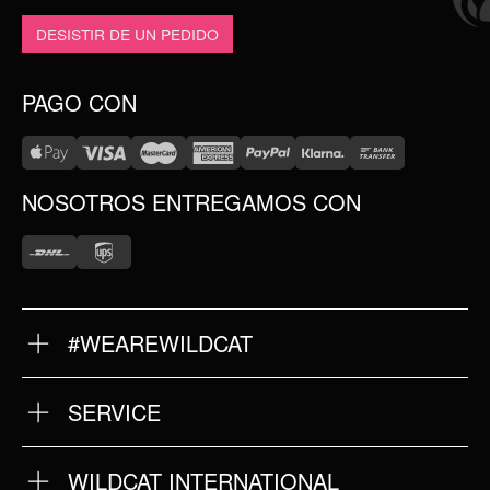
DESISTIR DE UN PEDIDO
PAGO CON
NOSOTROS ENTREGAMOS CON
#WEAREWILDCAT
SOBRE NOSOTROS
NUESTRA HISTORIA
NUESTRA CALIDAD
SERVICE
DEVOLUCIONES
TÉRMINOS Y CONDICIONES
IMPRINT
WILDCAT INTERNATIONAL
POLÍTICA DE PRIVACIDAD