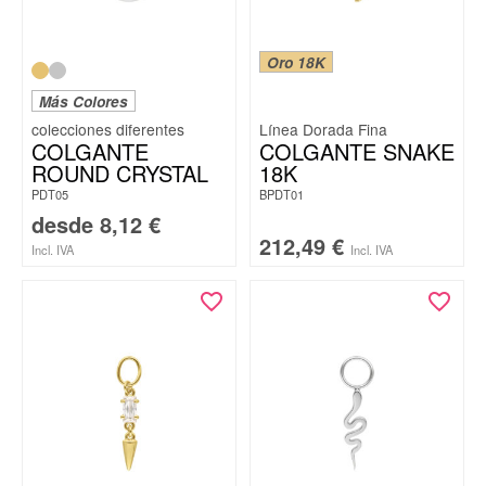
Oro 18K
Más Colores
Línea Dorada Fina
COLGANTE
COLGANTE SNAKE
ROUND CRYSTAL
18K
PDT05
BPDT01
desde
8,12
€
212,49
€
Incl. IVA
Incl. IVA