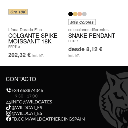
Oro 18K
Más Colores
Línea Dorada Fina
COLGANTE SPIKE
SNAKE PENDANT
MOISSANIT 18K
PDT07
BPDT03
desde
8,12
€
202,32
€
Incl. IVA
Incl. IVA
CONTACTO
+34 663874346
9:30 - 17:00
INFO@WILDCAT.ES
@WILDCAT_ES
@WILDCAT_ES
FB.COM/WILDCATPIERCINGSPAIN