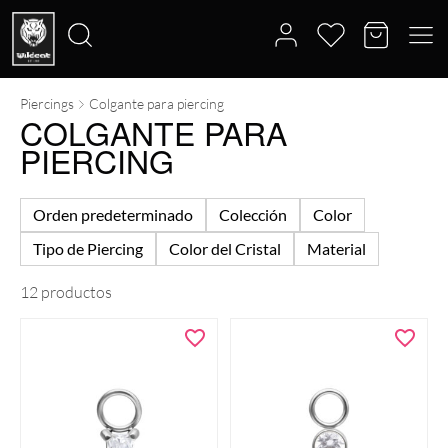
Piercings
Colgante para piercing
Buscar
COLGANTE PARA
por:
PIERCING
Orden predeterminado
Colección
Color
Tipo de Piercing
Color del Cristal
Material
12 productos