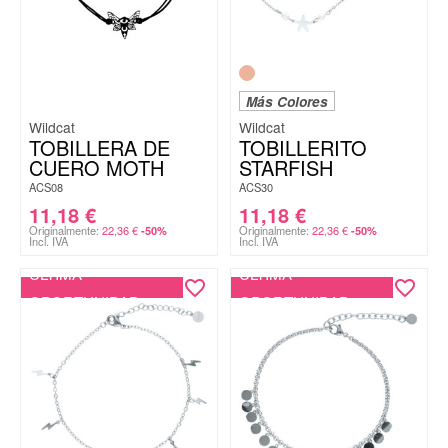
Más Colores
Wildcat
Wildcat
TOBILLERA DE
TOBILLERITO
CUERO MOTH
STARFISH
ACS08
ACS30
11,18
€
11,18
€
Originalmente:
22,36
€
Originalmente:
22,36
€
-50%
-50%
Incl. IVA
Incl. IVA
ÚLTIMA
ÚLTIMA
OPORTUNIDAD
OPORTUNIDAD