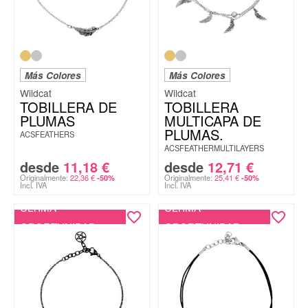
Más Colores
Más Colores
Wildcat
Wildcat
TOBILLERA DE
TOBILLERA
PLUMAS
MULTICAPA DE
PLUMAS.
ACSFEATHERS
ACSFEATHERMULTILAYERS
desde
11,18
€
desde
12,71
€
Originalmente:
22,36
€
Originalmente:
25,41
€
-50%
-50%
Incl. IVA
Incl. IVA
ÚLTIMA
ÚLTIMA
OPORTUNIDAD
OPORTUNIDAD