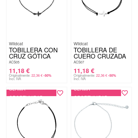
Wildcat
Wildcat
TOBILLERA CON
TOBILLERA DE
CRUZ GÓTICA
CUERO CRUZADA
ACS05
ACS07
11,18
€
11,18
€
Originalmente:
22,36
€
Originalmente:
22,36
€
-50%
-50%
Incl. IVA
Incl. IVA
ÚLTIMA
ÚLTIMA
OPORTUNIDAD
OPORTUNIDAD