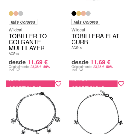
Más Colores
Más Colores
Wildcat
Wildcat
TOBILLERITO
TOBILLERA FLAT
COLGANTE
CURB
MULTILAYER
ACS15
ACS14
desde
11,69
€
desde
11,69
€
Originalmente:
23,38
€
Originalmente:
23,38
€
-50%
-50%
Incl. IVA
Incl. IVA
ÚLTIMA
ÚLTIMA
OPORTUNIDAD
OPORTUNIDAD