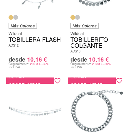
Más Colores
Más Colores
Wildcat
Wildcat
TOBILLERA FLASH
TOBILLERITO
COLGANTE
ACS12
ACS13
desde
10,16
€
desde
10,16
€
Originalmente:
20,33
€
Originalmente:
20,33
€
-50%
-50%
Incl. IVA
Incl. IVA
ÚLTIMA
ÚLTIMA
OPORTUNIDAD
OPORTUNIDAD