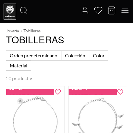
Joyería
Tobilleras
Buscar
TOBILLERAS
por:
Orden predeterminado
Colección
Color
Material
20 productos
ÚLTIMA
ÚLTIMA
OPORTUNIDAD
OPORTUNIDAD