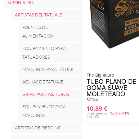
SUMINISTRO
ARTISTAS DEL TATUAJE
FUENTES DE
ALIMENTACIÓN
EQUIPAMIENTO PARA
TATUADORES
MÁQUINAS PARA TATUAR
The Signature
TUBO PLANO DE
AGUJAS DE TATUAJE
GOMA SUAVE
MOLETEADO
GRIPS, PUNTAS, TUBOS
SGG05
10,89
€
EQUIPAMIENTO PARA
Originalmente:
15,72
€
-31%
MÁQUINAS
Incl. IVA
ARTISTAS DE PIERCING