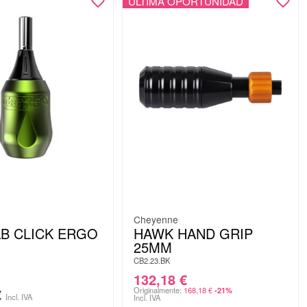
ÚLTIMA OPORTUNIDAD
Cheyenne
B CLICK ERGO
HAWK HAND GRIP
25MM
CB2.23.BK
132,18
€
€
Originalmente:
168,18
€
-21%
Incl. IVA
Incl. IVA