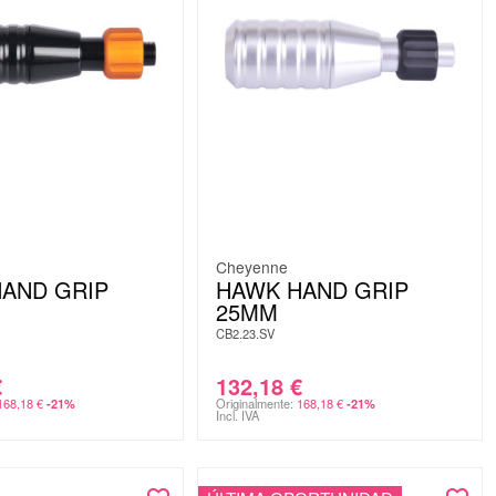
Cheyenne
AND GRIP
HAWK HAND GRIP
25MM
CB2.23.SV
€
132,18
€
168,18
€
Originalmente:
168,18
€
-21%
-21%
Incl. IVA