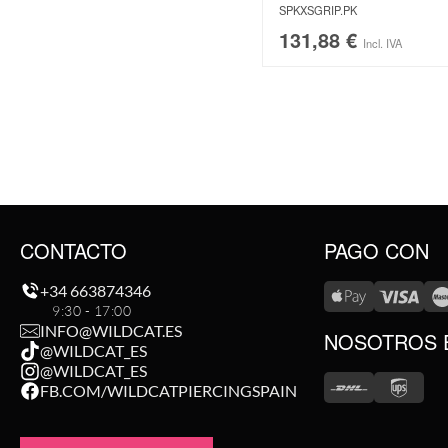
SPKXSGRIP.PK
131,88
€
Incl. IVA
CONTACTO
PAGO CON
+34 663874346
9:30 - 17:00
INFO@WILDCAT.ES
NOSOTROS 
@WILDCAT_ES
@WILDCAT_ES
FB.COM/WILDCATPIERCINGSPAIN