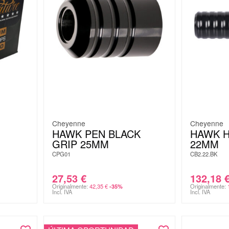
Cheyenne
Cheyenne
HAWK PEN BLACK
HAWK H
GRIP 25MM
22MM
CPG01
CB2.22.BK
27,53
€
132,18
Originalmente:
42,35
€
Originalmente:
-35%
Incl. IVA
Incl. IVA