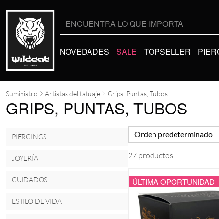
Buscar
por:
NOVEDADES
SALE
TOPSELLER
PIER
Suministro
Artistas del tatuaje
Grips, Puntas, Tubos
GRIPS, PUNTAS, TUBOS
Orden predeterminado
PIERCINGS
27 productos
JOYERÍA
CUIDADOS
ÚLTIMA OPORTUNIDAD
ESTILO DE VIDA