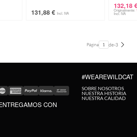
132,18
131,88
€
Originalmente:
Incl. IVA
Incl. IVA
de-3
Página
#WEAREWILDCAT
SOBRE NOSOTROS
NUESTRA HISTORIA
NUESTRA CALIDAD
ENTREGAMOS CON