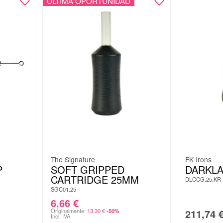
ÚLTIMA OPORTUNIDAD
The Signature
FK Irons
P
SOFT GRIPPED
DARKLA
CARTRIDGE 25MM
DLCCG.25.KR
SGC01.25
6,66
€
Originalmente:
13,30
€
211,74
-50%
Incl. IVA