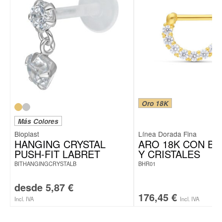
Oro 18K
Más Colores
Bioplast
Línea Dorada Fina
HANGING CRYSTAL
ARO 18K CON BI
PUSH-FIT LABRET
Y CRISTALES
BITHANGINGCRYSTALB
BHR01
desde
5,87
€
176,45
€
Incl. IVA
Incl. IVA