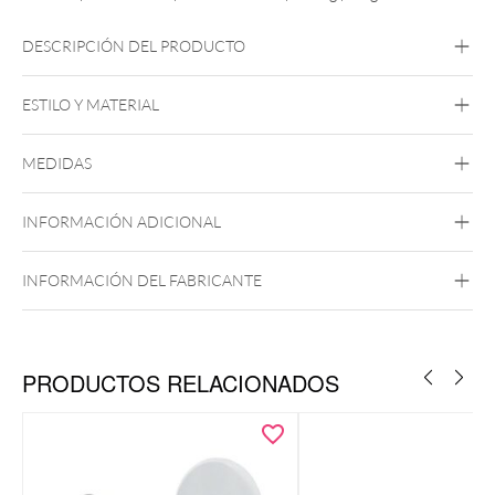
DESCRIPCIÓN DEL PRODUCTO
ESTILO Y MATERIAL
Concha
Plano
Hélice
Lóbulo
Trago
Nariz
Labret
Medusa
MEDIDAS
Blackline Titanio
Highline Titanio
Roseline Titanio
Zirconline Titanio
INFORMACIÓN ADICIONAL
Titanio de Grado 23
Push Fit
Negro
Oro
Oro Rosa
Plata
INFORMACIÓN DEL FABRICANTE
PRODUCTOS RELACIONADOS