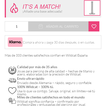
IT'S A MATCH!
¡Añade una base adecuada!
Accesorio
AÑADIR AL CARRITO
Corazón
de
Compra ahora y paga 30 días después, o en cuotas.
Cristal
Push
Más de 333 clientes satisfechos confían en Wildcat España.
Fit
cantidad
Calidad por más de 35 años
Joyas para piercing de alta calidad – hechas de titanio y
acero, elaboradas con la precisión de Wildcat.
Envío ultrarrápido
Enviado desde Alemania – rápido, seguro y confiable.
100% Wildcat – 100% tú.
Usa lo que va contigo. Salvaje, original, sin límites—sé tú
mismo.
Miles de clientes satisfechos en todo el mundo
Wildcat significa confianza – confirmado por
profesionales y entusiastas del piercing por igual.