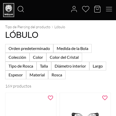
Tipo de Piercing del producto
Lóbulo
Buscar
LÓBULO
por:
Orden predeterminado
Medida de la Bola
Colección
Color
Color del Cristal
Tipo de Rosca
Talla
Diámetro interior
Largo
Espesor
Material
Rosca
169 productos