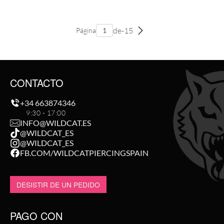
de-15
Página
CONTACTO
+34 663874346
9:30 - 17:00
INFO@WILDCAT.ES
@WILDCAT_ES
@WILDCAT_ES
FB.COM/WILDCATPIERCINGSPAIN
DESISTIR DE UN PEDIDO
PAGO CON