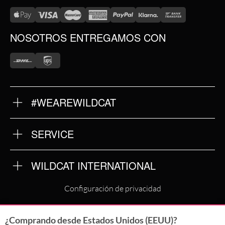
NOSOTROS ENTREGAMOS CON
#WEAREWILDCAT
SOBRE NOSOTROS
NUESTRA HISTORIA
NUESTRA CALIDAD
SERVICE
DEVOLUCIONES
TÉRMINOS Y CONDICIONES
IMPRINT
WILDCAT INTERNATIONAL
POLÍTICA DE PRIVACIDAD
WILDCAT INTERNATIONAL
Configuración de privacidad
WILDCAT DEUTSCHLAND
¿Comprando desde Estados Unidos (EEUU)?
WILDCAT ITALIA