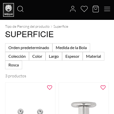
Tipo de Piercing del producto
Superficie
Buscar
SUPERFICIE
por:
Orden predeterminado
Medida de la Bola
Colección
Color
Largo
Espesor
Material
Rosca
3 productos