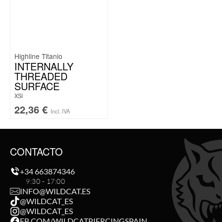
Highline Titanio
INTERNALLY
THREADED
SURFACE
XSI
22,36
€
Incl. IVA
CONTACTO
+34 663874346
9:30 - 17:00
INFO@WILDCAT.ES
@WILDCAT_ES
@WILDCAT_ES
FB.COM/WILDCATPIERCINGSPAIN