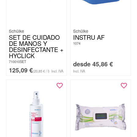
Schülke
Schülke
SET DE CUIDADO
INSTRU AF
DE MANOS Y
1074
DESINFECTANTE +
HYCLICK
710010SET
desde
45,86
€
125,09
€
(20,85 € / l)
Incl. IVA
Incl. IVA