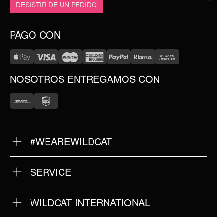
DESISTIR DE UN PEDIDO
PAGO CON
NOSOTROS ENTREGAMOS CON
#WEAREWILDCAT
SOBRE NOSOTROS
NUESTRA HISTORIA
NUESTRA CALIDAD
SERVICE
DEVOLUCIONES
TÉRMINOS Y CONDICIONES
IMPRINT
WILDCAT INTERNATIONAL
POLÍTICA DE PRIVACIDAD