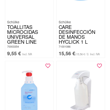
Schülke
Schülke
TOALLITAS
CARE
MICROCIDAS
DESINFECCIÓN
UNIVERSAL
DE MANOS
GREEN LINE
HYCLICK 1 L
70003354
71001086
9,55
€
15,56
€
Incl. IVA
(15,56 € / l)
Incl. IVA