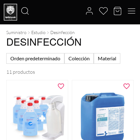
Suministro
Estudio
Desinfección
Buscar
DESINFECCIÓN
por:
Orden predeterminado
Colección
Material
11 productos