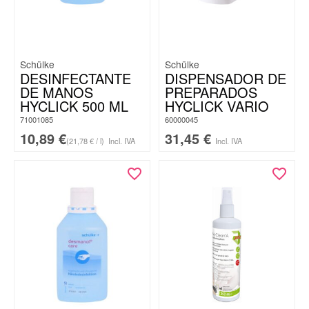
Schülke
Schülke
DESINFECTANTE
DISPENSADOR DE
DE MANOS
PREPARADOS
HYCLICK 500 ML
HYCLICK VARIO
71001085
60000045
10,89
€
31,45
€
(21,78 € / l)
Incl. IVA
Incl. IVA