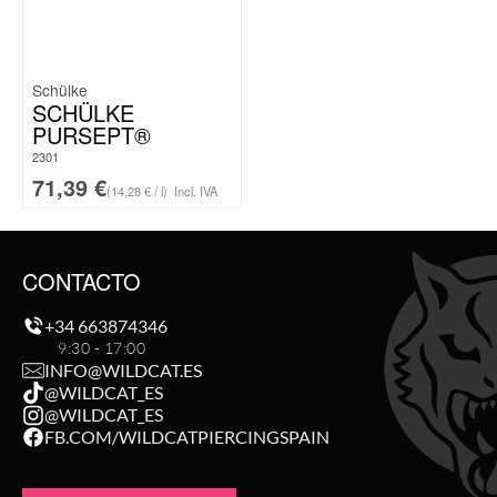
Schülke
SCHÜLKE
PURSEPT®
2301
71,39
€
(14,28 € / l)
Incl. IVA
CONTACTO
+34 663874346
9:30 - 17:00
INFO@WILDCAT.ES
@WILDCAT_ES
@WILDCAT_ES
FB.COM/WILDCATPIERCINGSPAIN