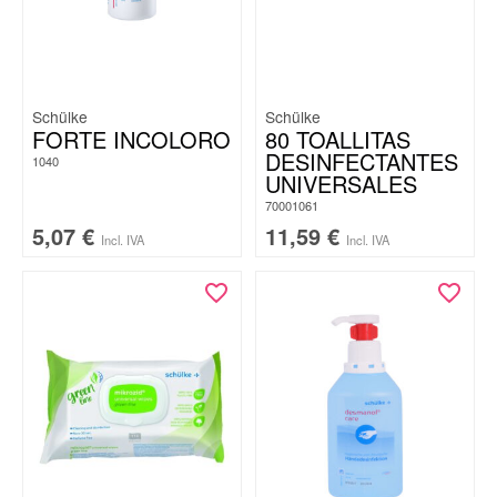
Schülke
Schülke
FORTE INCOLORO
80 TOALLITAS
DESINFECTANTES
1040
UNIVERSALES
70001061
5,07
€
11,59
€
Incl. IVA
Incl. IVA