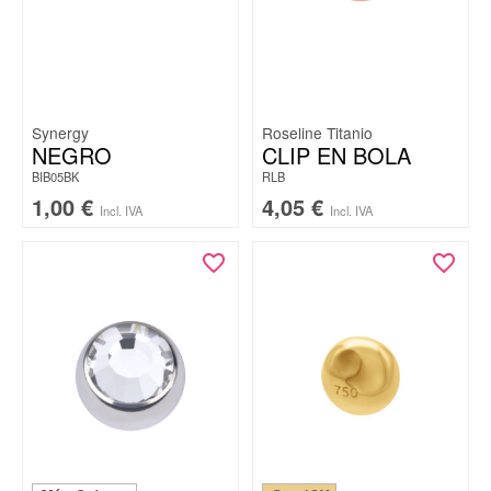
Synergy
Roseline Titanio
NEGRO
CLIP EN BOLA
BIB05BK
RLB
1,00
€
4,05
€
Incl. IVA
Incl. IVA