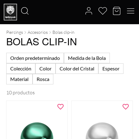
Piercings
Accesorios
Bolas clip-in
Buscar
BOLAS CLIP-IN
por:
Orden predeterminado
Medida de la Bola
Colección
Color
Color del Cristal
Espesor
Material
Rosca
10 productos