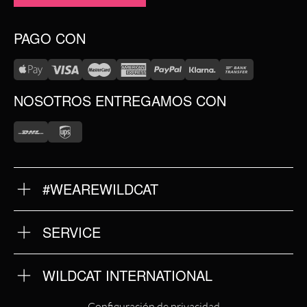
PAGO CON
NOSOTROS ENTREGAMOS CON
#WEAREWILDCAT
SOBRE NOSOTROS
NUESTRA HISTORIA
NUESTRA CALIDAD
SERVICE
DEVOLUCIONES
TÉRMINOS Y CONDICIONES
IMPRINT
WILDCAT INTERNATIONAL
POLÍTICA DE PRIVACIDAD
WILDCAT INTERNATIONAL
Configuración de privacidad