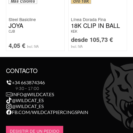
Más Colores
Oro 18K
Steel Basicline
Línea Dorada Fina
JOYA
18K CLIP IN BALL
CJB
KEK
desde
105,73
€
4,05
€
Incl. IVA
Incl. IVA
CONTACTO
+34 663874346
9:30 - 17:00
INFO@WILDCAT.ES
@WILDCAT_ES
@WILDCAT_ES
FB.COM/WILDCATPIERCINGSPAIN
DESISTIR DE UN PEDIDO