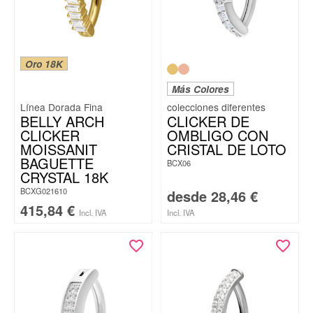
Oro 18K
Más Colores
Línea Dorada Fina
BELLY ARCH
CLICKER DE
CLICKER
OMBLIGO CON
MOISSANIT
CRISTAL DE LOTO
BAGUETTE
BCX06
CRYSTAL 18K
BCXG021610
desde
28,46
€
415,84
€
Incl. IVA
Incl. IVA