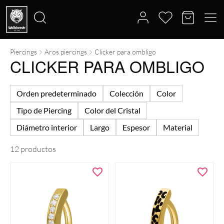
Piercings
Aros piercings
Clicker para ombligo
Buscar
CLICKER PARA OMBLIGO
por:
Orden predeterminado
Colección
Color
Tipo de Piercing
Color del Cristal
Diámetro interior
Largo
Espesor
Material
12 productos