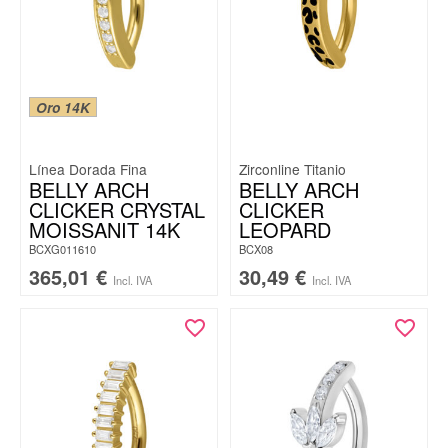
Oro 14K
Línea Dorada Fina
Zirconline Titanio
BELLY ARCH
BELLY ARCH
CLICKER CRYSTAL
CLICKER
MOISSANIT 14K
LEOPARD
BCXG011610
BCX08
365,01
€
30,49
€
Incl. IVA
Incl. IVA