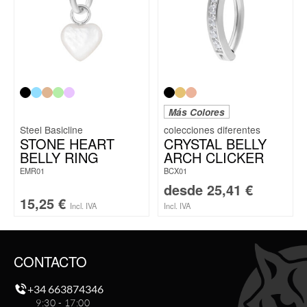
Más Colores
Steel Basicline
STONE HEART
CRYSTAL BELLY
BELLY RING
ARCH CLICKER
EMR01
BCX01
desde
25,41
€
15,25
€
Incl. IVA
Incl. IVA
CONTACTO
+34 663874346
9:30 - 17:00