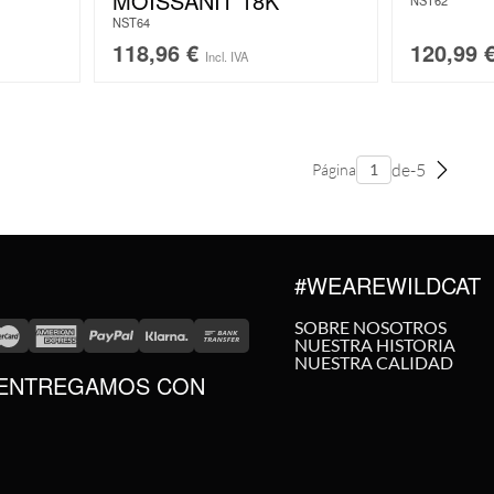
MOISSANIT 18K
NST62
NST64
118,96
€
120,99
Incl. IVA
de-5
Página
#WEAREWILDCAT
SOBRE NOSOTROS
NUESTRA HISTORIA
NUESTRA CALIDAD
ENTREGAMOS CON