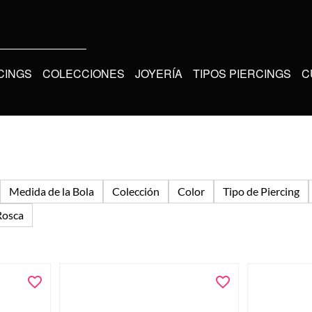
CINGS
COLECCIONES
JOYERÍA
TIPOS PIERCINGS
C
Medida de la Bola
Colección
Color
Tipo de Piercing
Rosca