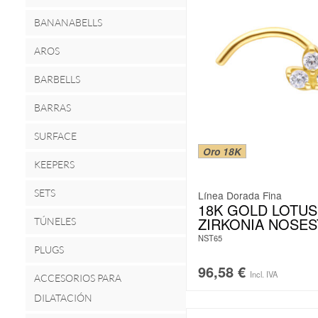
BANANABELLS
AROS
BARBELLS
BARRAS
SURFACE
Oro 18K
KEEPERS
SETS
Línea Dorada Fina
18K GOLD LOTUS
ZIRKONIA NOSE
TÚNELES
NST65
PLUGS
96,58
€
Incl. IVA
ACCESORIOS PARA
DILATACIÓN