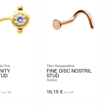
da Fina
Titan Rosegoldline
NITY
FINE DISC NOSTRIL
TUD
STUD
RGDS02
€
10,15
€
Incl. IVA
Incl. IVA