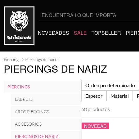
Buscar
por:
NOVEDADES
SALE
TOPSELLER
PIER
Piercings
Piercings de nariz
PIERCINGS DE NARIZ
Orden predeterminado
PIERCINGS
Espesor
Material
LABRETS
60 productos
AROS PIERCINGS
ACCESORIOS
NOVEDAD
PIERCINGS DE NARIZ