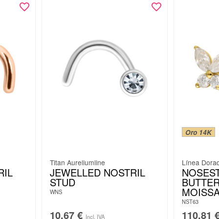
Oro 14K
Titan Aureliumline
Línea Dora
RIL
JEWELLED NOSTRIL
NOSES
STUD
BUTTER
MOISSA
WNS
NST63
10,67
€
110,81
Incl. IVA