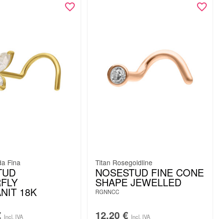
da Fina
Titan Rosegoldline
TUD
NOSESTUD FINE CONE
FLY
SHAPE JEWELLED
NIT 18K
RGNNCC
€
12,20
€
Incl. IVA
Incl. IVA