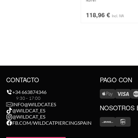
NST61
118,96
€
Incl. IVA
CONTACTO
PAGO CON
+34 663874346
9:30 - 17:00
INFO@WILDCAT.ES
NOSOTROS 
@WILDCAT_ES
@WILDCAT_ES
FB.COM/WILDCATPIERCINGSPAIN