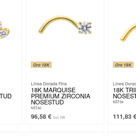
Oro 18K
Oro 18K
Línea Dorada Fina
Línea Dora
18K MARQUISE
18K TRI
STUD
PREMIUM ZIRCONIA
NOSES
NOSESTUD
NST59
NST60
96,58
€
111,83
Incl. IVA