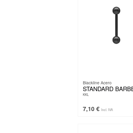
Blackline Acero
STANDARD BARB
KKL
7,10
€
Incl. IVA