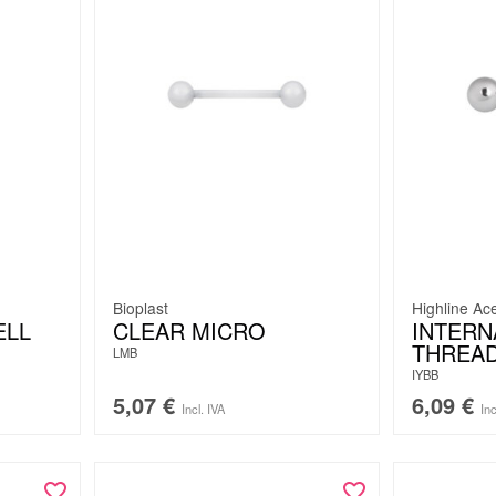
Bioplast
Highline Ac
ELL
CLEAR MICRO
INTERN
THREA
LMB
IYBB
5,07
€
6,09
€
Incl. IVA
Inc