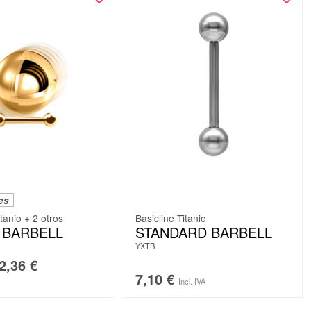
es
itanio + 2 otros
Basicline Titanio
 BARBELL
STANDARD BARBELL
YXTB
2,36
€
7,10
€
Incl. IVA