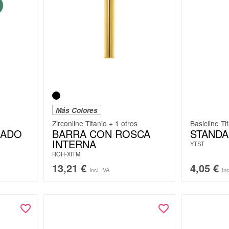
Más Colores
Zirconline Titanio + 1 otros
Basicline Ti
ZADO
BARRA CON ROSCA
STANDA
INTERNA
YTST
ROH-XITM
13,21
€
4,05
€
Incl. IVA
Inc