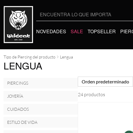
Buscar
por:
NOVEDADES
SALE
TOPSELLER
PIER
Tipo de Piercing del producto
Lengua
LENGUA
Orden predeterminado
PIERCINGS
24 productos
JOYERÍA
CUIDADOS
ESTILO DE VIDA