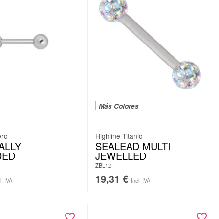
Más Colores
ero
Highline Titanio
ALLY
SEALEAD MULTI
DED
JEWELLED
ZBL12
19,31
€
l. IVA
Incl. IVA