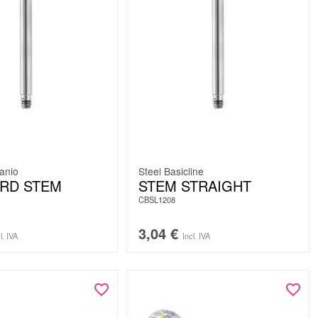
tanio
Steel Basicline
RD STEM
STEM STRAIGHT
CBSL1208
3,04
€
l. IVA
Incl. IVA