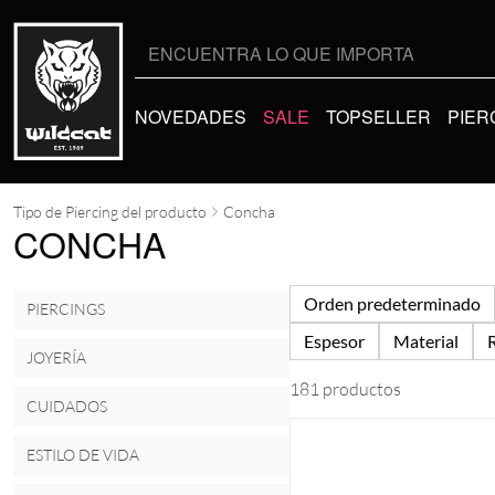
Buscar
por:
NOVEDADES
SALE
TOPSELLER
PIER
Tipo de Piercing del producto
Concha
CONCHA
Orden predeterminado
PIERCINGS
Espesor
Material
JOYERÍA
181 productos
CUIDADOS
ESTILO DE VIDA