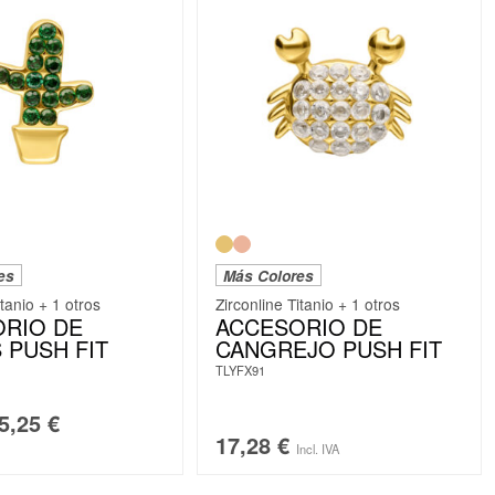
es
Más Colores
itanio + 1 otros
Zirconline Titanio + 1 otros
RIO DE
ACCESORIO DE
 PUSH FIT
CANGREJO PUSH FIT
TLYFX91
5,25
€
17,28
€
Incl. IVA