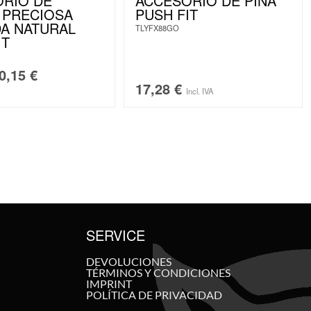
RIO DE
ACCESORIO DE PIÑA
 PRECIOSA
PUSH FIT
A NATURAL
TLYFX88GO
IT
0,15
€
17,28
€
Incl. IVA
SERVICE
DEVOLUCIONES
TÉRMINOS Y CONDICIONES
IMPRINT
POLÍTICA DE PRIVACIDAD