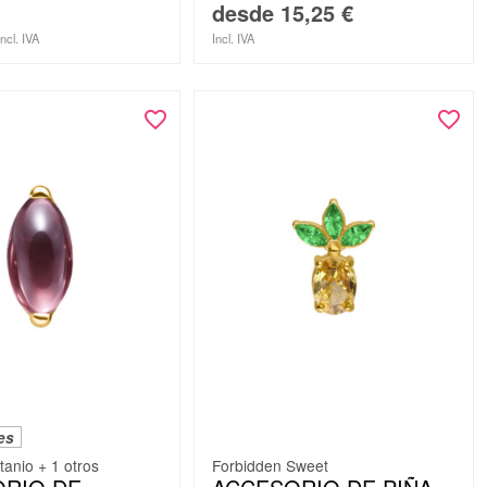
desde
15,25
€
Incl. IVA
Incl. IVA
es
itanio + 1 otros
Forbidden Sweet