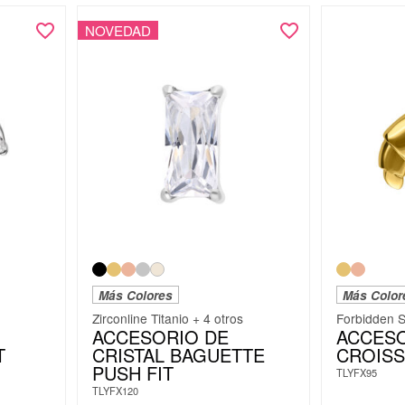
NOVEDAD
Más Colores
Más Color
Zirconline Titanio + 4 otros
Forbidden 
ACCESORIO DE
ACCESO
T
CRISTAL BAGUETTE
CROISS
PUSH FIT
TLYFX95
TLYFX120