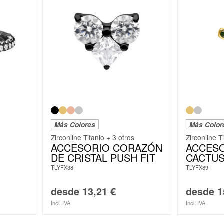
Más Colores
Más Color
Zirconline Titanio + 3 otros
Zirconline T
ACCESORIO CORAZÓN
ACCESO
DE CRISTAL PUSH FIT
CACTUS
TLYFX38
TLYFX89
desde
13,21
€
desde
1
Incl. IVA
Incl. IVA