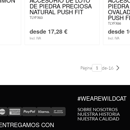
LIMÓN
ACCESORIO DE LOTO
ACCESO
DE PIEDRA PRECIOSA
PIEDRA
NATURAL PUSH FIT
OVALAD
PUSH F
TLYFX63
TLYFX66
desde
17,28
€
desde
1
Incl. IVA
Incl. IVA
de-16
Página
#WEAREWILDCAT
SOBRE NOSOTROS
NUESTRA HISTORIA
NUESTRA CALIDAD
ENTREGAMOS CON