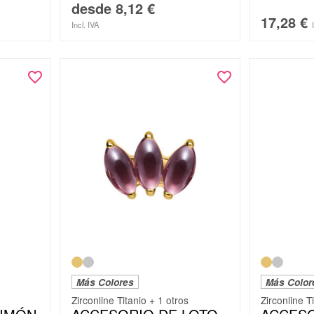
desde
8,12
€
17,28
€
Incl. IVA
Más Colores
Más Color
Zirconline Titanio + 1 otros
Zirconline T