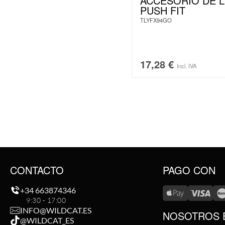
ACCESORIO DE 
PUSH FIT
TLYFX94GO
17,28
€
Incl. IVA
CONTACTO
PAGO CON
+34 663874346
9:30 - 17:00
INFO@WILDCAT.ES
NOSOTROS 
@WILDCAT_ES