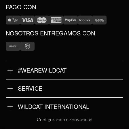
PAGO CON
NOSOTROS ENTREGAMOS CON
#WEAREWILDCAT
SOBRE NOSOTROS
NUESTRA HISTORIA
NUESTRA CALIDAD
SERVICE
DEVOLUCIONES
TÉRMINOS Y CONDICIONES
IMPRINT
WILDCAT INTERNATIONAL
POLÍTICA DE PRIVACIDAD
WILDCAT INTERNATIONAL
Configuración de privacidad
WILDCAT DEUTSCHLAND