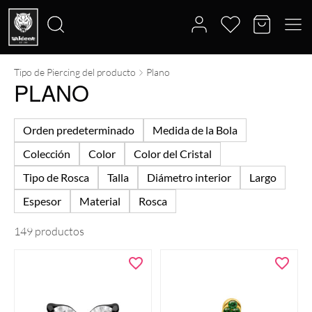
Tipo de Piercing del producto
Plano
Buscar
PLANO
por:
Orden predeterminado
Medida de la Bola
Colección
Color
Color del Cristal
Tipo de Rosca
Talla
Diámetro interior
Largo
Espesor
Material
Rosca
149 productos