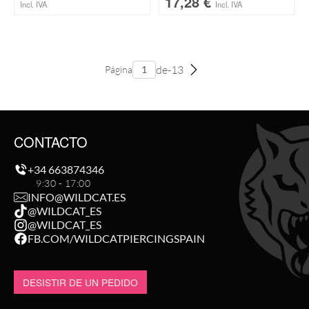
17,28
€
Incl. IVA
Incl. IVA
de-13
Página
CONTACTO
+34 663874346
9:30 - 17:00
INFO@WILDCAT.ES
@WILDCAT_ES
@WILDCAT_ES
FB.COM/WILDCATPIERCINGSPAIN
DESISTIR DE UN PEDIDO