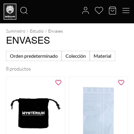
Suministro
Estudio
Envases
Buscar
ENVASES
por:
Orden predeterminado
Colección
Material
8 productos