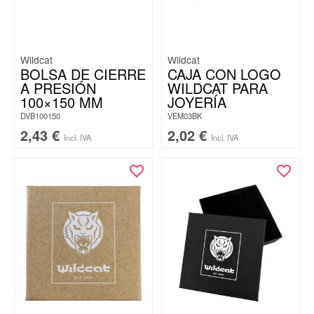
Wildcat
Wildcat
BOLSA DE CIERRE
CAJA CON LOGO
A PRESIÓN
WILDCAT PARA
100×150 MM
JOYERÍA
DVB100150
VEM03BK
2,43
€
2,02
€
Incl. IVA
Incl. IVA