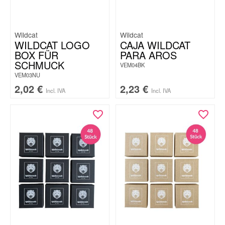
Wildcat
Wildcat
WILDCAT LOGO
CAJA WILDCAT
BOX FÜR
PARA AROS
SCHMUCK
VEM04BK
VEM03NU
2,02
€
2,23
€
Incl. IVA
Incl. IVA