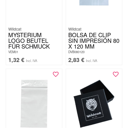
Wildcat
Wildcat
MYSTERIUM
BOLSA DE CLIP
LOGO BEUTEL
SIN IMPRESIÓN 80
FÜR SCHMUCK
X 120 MM
VEM01
DVB080120
1,32
€
2,83
€
Incl. IVA
Incl. IVA