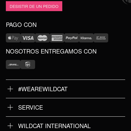
DESISTIR DE UN PEDIDO
PAGO CON
NOSOTROS ENTREGAMOS CON
#WEAREWILDCAT
SOBRE NOSOTROS
NUESTRA HISTORIA
NUESTRA CALIDAD
SERVICE
DEVOLUCIONES
TÉRMINOS Y CONDICIONES
IMPRINT
WILDCAT INTERNATIONAL
POLÍTICA DE PRIVACIDAD