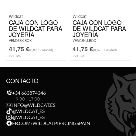
Wildcat
Wildcat
CAJA CON LOGO
CAJA CON LOGO
DE WILDCAT PARA
DE WILDCAT PARA
JOYERÍA
JOYERÍA
VEM03BK.BOX
VEM03NU.BOX
41,75
€
41,75
€
(0,87 € / unidad)
(0,87 € / unidad)
Incl. IVA
Incl. IVA
CONTACTO
+34 663874346
9:30 - 17:00
INFO@WILDCAT.ES
@WILDCAT_ES
@WILDCAT_ES
FB.COM/WILDCATPIERCINGSPAIN