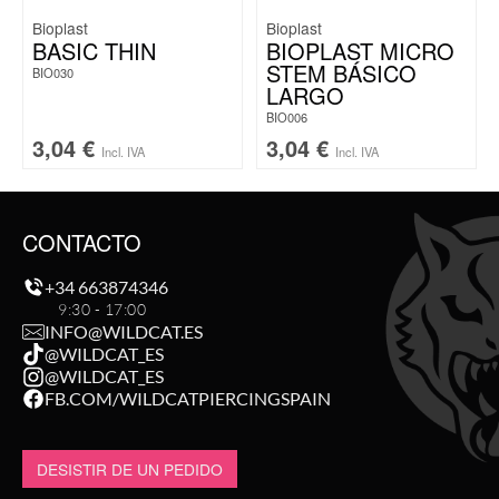
Bioplast
Bioplast
BASIC THIN
BIOPLAST MICRO
STEM BÁSICO
BIO030
LARGO
BIO006
3,04
€
3,04
€
Incl. IVA
Incl. IVA
CONTACTO
+34 663874346
9:30 - 17:00
INFO@WILDCAT.ES
@WILDCAT_ES
@WILDCAT_ES
FB.COM/WILDCATPIERCINGSPAIN
DESISTIR DE UN PEDIDO