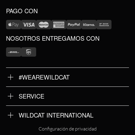
PAGO CON
NOSOTROS ENTREGAMOS CON
#WEAREWILDCAT
SOBRE NOSOTROS
NUESTRA HISTORIA
NUESTRA CALIDAD
SERVICE
DEVOLUCIONES
TÉRMINOS Y CONDICIONES
IMPRINT
WILDCAT INTERNATIONAL
POLÍTICA DE PRIVACIDAD
WILDCAT INTERNATIONAL
Configuración de privacidad