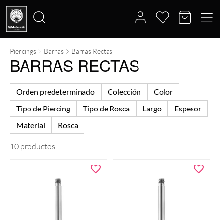
Piercings
Barras
Barras Rectas
Buscar
BARRAS RECTAS
por:
Orden predeterminado
Colección
Color
Tipo de Piercing
Tipo de Rosca
Largo
Espesor
Material
Rosca
10 productos