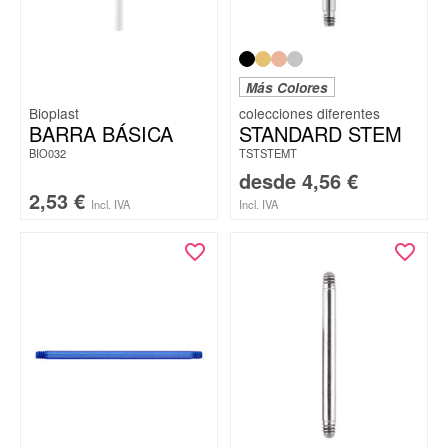
Más Colores
Bioplast
BARRA BÁSICA
STANDARD STEM
BIO032
TSTSTEMT
desde
4,56
€
2,53
€
Incl. IVA
Incl. IVA