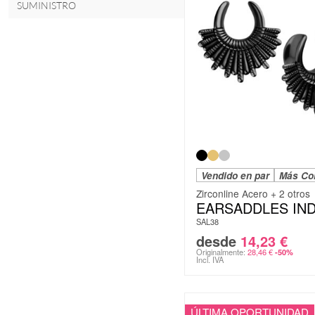
SUMINISTRO
Vendido en par
Más Co
Zirconline Acero + 2 otros
EARSADDLES IND
SAL38
desde
14,23
€
Originalmente:
28,46
€
-50%
Incl. IVA
ÚLTIMA OPORTUNIDAD