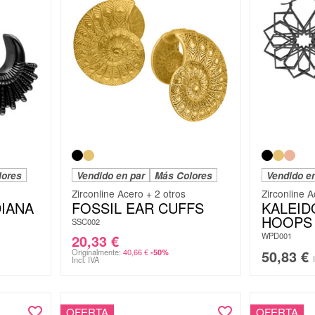
lores
Vendido en par
Más Colores
Vendido e
Zirconline Acero + 2 otros
Zirconline A
IANA
FOSSIL EAR CUFFS
KALEI
HOOPS
SSC002
WPD001
20,33
€
Originalmente:
40,66
€
50,83
€
-50%
Incl. IVA
OFERTA
OFERTA