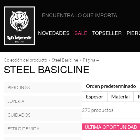
Buscar
por:
NOVEDADES
SALE
TOPSELLER
PIER
Colección del producto
Steel Basicline
Página 4
STEEL BASICLINE
Orden predeterminado
PIERCINGS
Espesor
Material
JOYERÍA
272 productos
CUIDADOS
ÚLTIMA OPORTUNIDAD
ESTILO DE VIDA