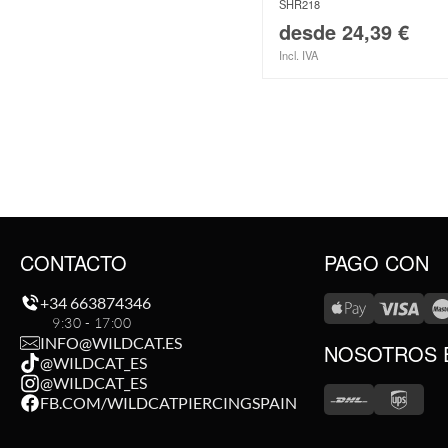
SHR218
desde
24,39
€
Incl. IVA
CONTACTO
PAGO CON
+34 663874346
9:30 - 17:00
INFO@WILDCAT.ES
NOSOTROS 
@WILDCAT_ES
@WILDCAT_ES
FB.COM/WILDCATPIERCINGSPAIN