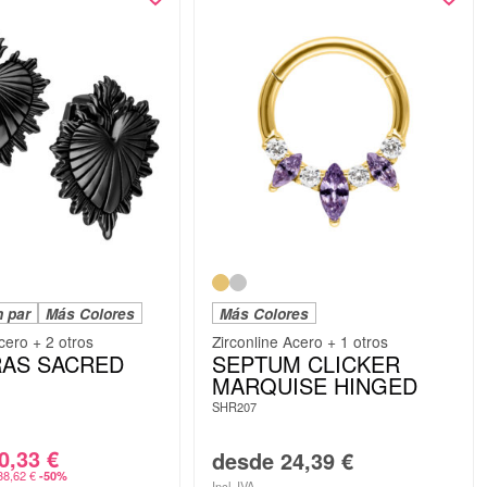
n par
Más Colores
Más Colores
cero + 2 otros
Zirconline Acero + 1 otros
AS SACRED
SEPTUM CLICKER
MARQUISE HINGED
SHR207
0,33
€
desde
24,39
€
38,62
€
-50%
Incl. IVA