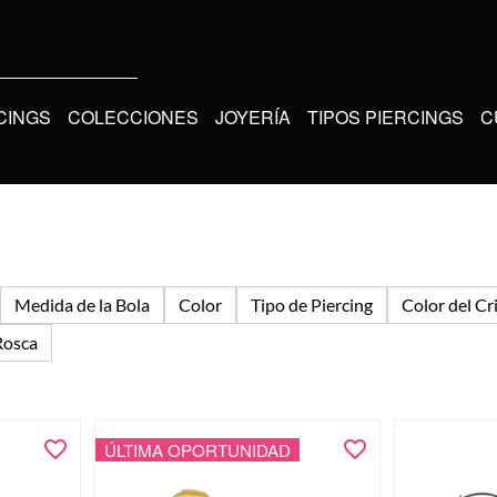
CINGS
COLECCIONES
JOYERÍA
TIPOS PIERCINGS
C
Medida de la Bola
Color
Tipo de Piercing
Color del Cri
Rosca
ÚLTIMA OPORTUNIDAD