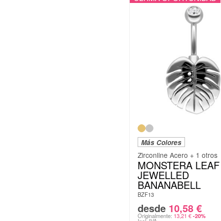
Más Colores
Zirconline Acero + 1 otros
MONSTERA LEAF
JEWELLED
BANANABELL
BZF13
desde
10,58
€
Originalmente:
13,21
€
-20%
Incl. IVA