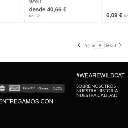
SEW013
desde
40,66
€
6,09
€
Incl. IVA
Inc
de-23
Página
#WEAREWILDCAT
SOBRE NOSOTROS
NUESTRA HISTORIA
NUESTRA CALIDAD
ENTREGAMOS CON