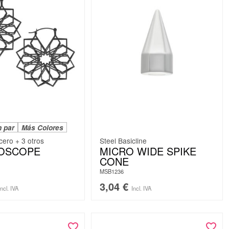
n par
Más Colores
cero + 3 otros
Steel Basicline
DOSCOPE
MICRO WIDE SPIKE
CONE
MSB1236
3,04
€
Incl. IVA
Incl. IVA