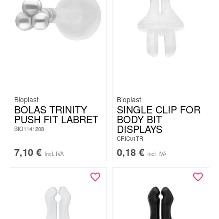
Bioplast
Bioplast
BOLAS TRINITY
SINGLE CLIP FOR
PUSH FIT LABRET
BODY BIT
DISPLAYS
BIO1141208
CRIC01TR
7,10
€
0,18
€
Incl. IVA
Incl. IVA