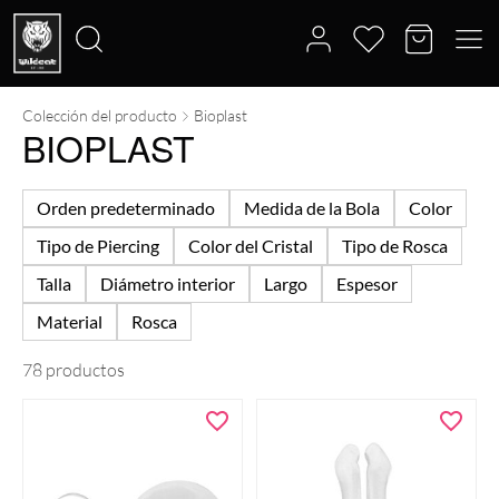
Colección del producto
Bioplast
Buscar
BIOPLAST
por:
Orden predeterminado
Medida de la Bola
Color
Tipo de Piercing
Color del Cristal
Tipo de Rosca
Talla
Diámetro interior
Largo
Espesor
Material
Rosca
78 productos