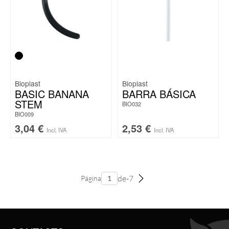
Bioplast
Bioplast
BASIC BANANA
BARRA BÁSICA
STEM
BIO032
BIO009
3,04
€
2,53
€
Incl. IVA
Incl. IVA
de-7
Página