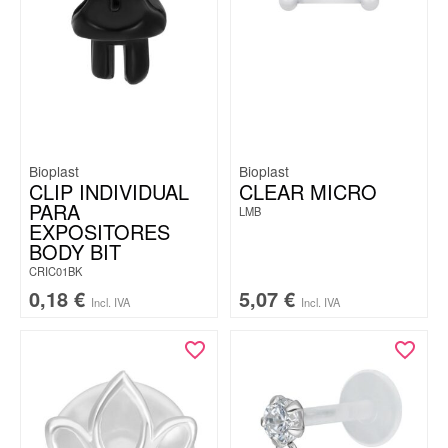
Bioplast
Bioplast
CLIP INDIVIDUAL
CLEAR MICRO
PARA
LMB
EXPOSITORES
BODY BIT
CRIC01BK
0,18
€
5,07
€
Incl. IVA
Incl. IVA