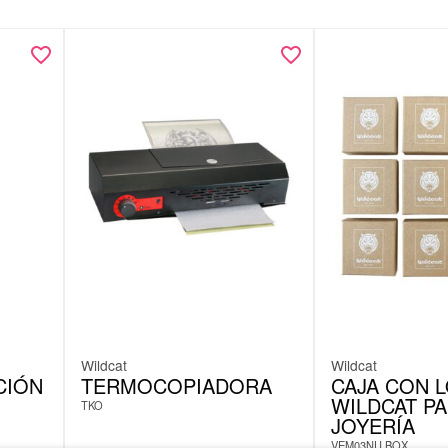
Wildcat
Wildcat
CIÓN
TERMOCOPIADORA
CAJA CON 
WILDCAT P
TKO
JOYERÍA
VEM03NU.BOX