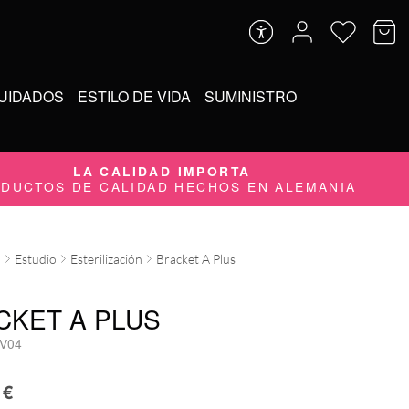
UIDADOS
ESTILO DE VIDA
SUMINISTRO
LA CALIDAD IMPORTA
DUCTOS DE CALIDAD HECHOS EN ALEMANIA
o
Estudio
Esterilización
Bracket A Plus
CKET A PLUS
V04
8
€