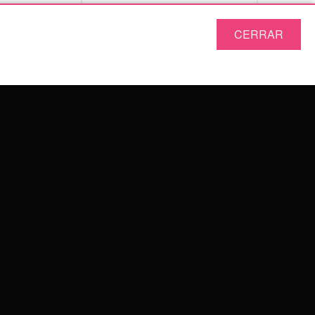
51,99
€
19,99
CERRAR
unidad)
Incl. IVA
Incl. IVA
SERVICE
DEVOLUCIONES
TÉRMINOS Y CONDICIONES
IMPRINT
POLÍTICA DE PRIVACIDAD
WILDCAT GREAT BRITAIN
WILDCAT IRELAND