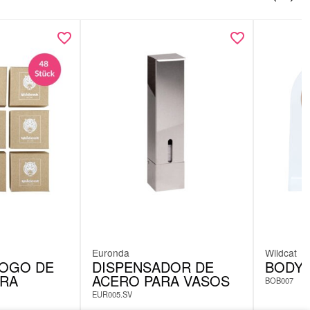
Euronda
Wildcat
LOGO DE
DISPENSADOR DE
BODY 
ARA
ACERO PARA VASOS
BOB007
EUR005.SV