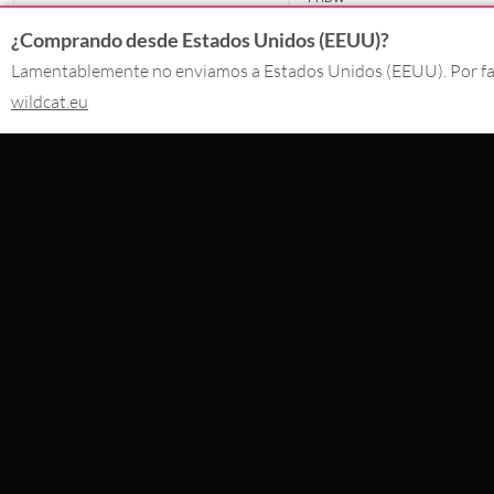
desde
16,80
€
¿Comprando desde Estados Unidos (EEUU)?
40,29
€
Incl. IVA
Incl. IVA
Lamentablemente no enviamos a Estados Unidos (EEUU). Por favo
wildcat.eu
CONTACTO
PAGO CON
+34 663874346
9:30 - 17:00
INFO@WILDCAT.ES
NOSOTROS 
@WILDCAT_ES
@WILDCAT_ES
FB.COM/WILDCATPIERCINGSPAIN
DESISTIR DE UN PEDIDO
WILDCAT INTERNATIONAL
WILDCAT DEUT