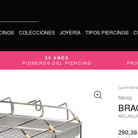
CINGS
COLECCIONES
JOYERÍA
TIPOS PIERCINGS
C
35 AÑOS
PIONEROS DEL PIERCING
PRO
Suministr
Melag
BRA
MELAKLA
290,3