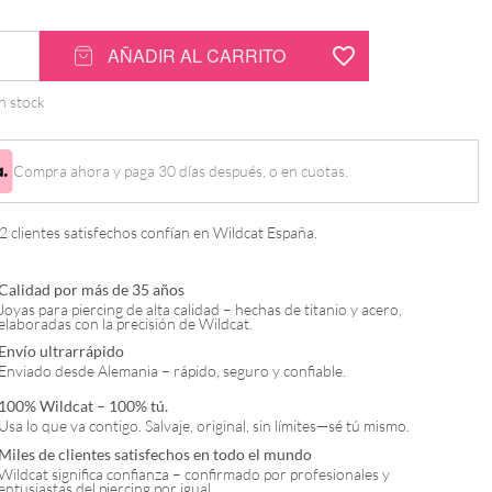
AÑADIR AL CARRITO
n stock
Compra ahora y paga 30 días después, o en cuotas.
 clientes satisfechos confían en Wildcat España.
Calidad por más de 35 años
Joyas para piercing de alta calidad – hechas de titanio y acero,
elaboradas con la precisión de Wildcat.
Envío ultrarrápido
Enviado desde Alemania – rápido, seguro y confiable.
100% Wildcat – 100% tú.
Usa lo que va contigo. Salvaje, original, sin límites—sé tú mismo.
Miles de clientes satisfechos en todo el mundo
Wildcat significa confianza – confirmado por profesionales y
entusiastas del piercing por igual.