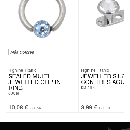
Más Colores
Highline Titanio
Highline Titanio
SEALED MULTI
JEWELLED S1.6X
JEWELLED CLIP IN
CON TRES AGUJ
RING
DML04CC
CUC16
10,08
€
3,99
€
Incl. IVA
Incl. IVA