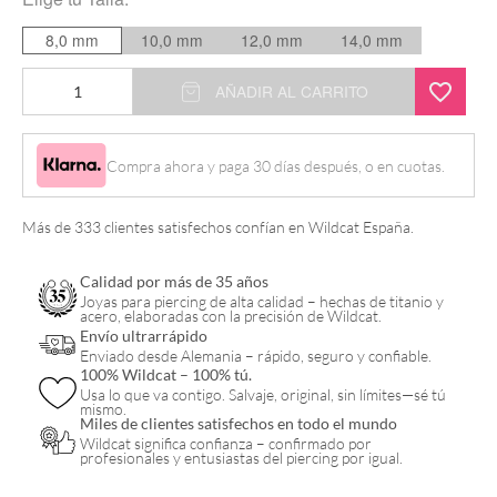
8,0 mm
10,0 mm
12,0 mm
14,0 mm
Cutout
AÑADIR AL CARRITO
Anchor
Plug
Compra ahora y paga 30 días después, o en cuotas.
cantidad
Más de 333 clientes satisfechos confían en Wildcat España.
Calidad por más de 35 años
Joyas para piercing de alta calidad – hechas de titanio y
acero, elaboradas con la precisión de Wildcat.
Envío ultrarrápido
Enviado desde Alemania – rápido, seguro y confiable.
100% Wildcat – 100% tú.
Usa lo que va contigo. Salvaje, original, sin límites—sé tú
mismo.
Miles de clientes satisfechos en todo el mundo
Wildcat significa confianza – confirmado por
profesionales y entusiastas del piercing por igual.