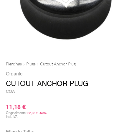
Piercings
Plugs
Cutout Anchor Plug
Organic
CUTOUT ANCHOR PLUG
COA
11,18
€
Originalmente:
22,36
€
-50%
Incl. IVA
Elige tu
Talla: