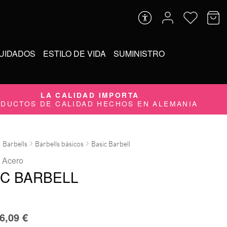
UIDADOS
ESTILO DE VIDA
SUMINISTRO
LA CALIDAD IMPORTA
DUCTOS DE CALIDAD HECHOS EN ALEMANIA
Barbells
Barbells básicos
Basic Barbell
 Acero
IC BARBELL
6,09
€