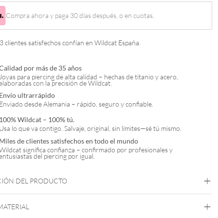
Compra ahora y paga 30 días después, o en cuotas.
 clientes satisfechos confían en Wildcat España.
Calidad por más de 35 años
Joyas para piercing de alta calidad – hechas de titanio y acero,
elaboradas con la precisión de Wildcat.
Envío ultrarrápido
Enviado desde Alemania – rápido, seguro y confiable.
100% Wildcat – 100% tú.
Usa lo que va contigo. Salvaje, original, sin límites—sé tú mismo.
Miles de clientes satisfechos en todo el mundo
Wildcat significa confianza – confirmado por profesionales y
entusiastas del piercing por igual.
CIÓN DEL PRODUCTO
 MATERIAL