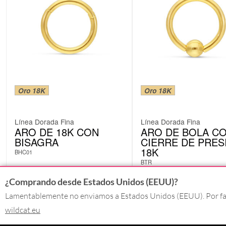
Oro 18K
Oro 18K
Línea Dorada Fina
Línea Dorada Fina
ARO DE 18K CON
ARO DE BOLA C
BISAGRA
CIERRE DE PRES
18K
BHC01
BTR
desde
140,32
€
desde
159,65
€
¿Comprando desde Estados Unidos (EEUU)?
Incl. IVA
Incl. IVA
Lamentablemente no enviamos a Estados Unidos (EEUU). Por favo
wildcat.eu