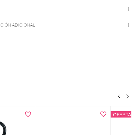
Industrial
Puente
Roseline Acero
Acero Inox
CIÓN ADICIONAL
Oro Rosa
Rosca Externa
OFERTA