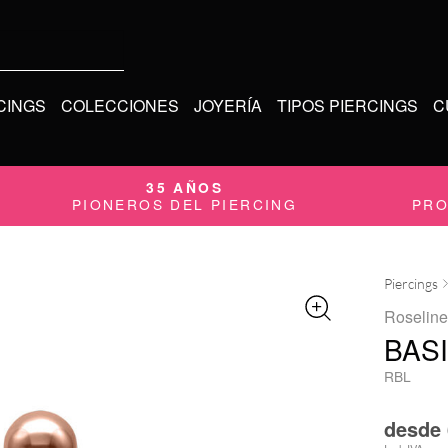
CINGS
COLECCIONES
JOYERÍA
TIPOS PIERCINGS
C
35 AÑOS
PIONEROS DEL PIERCING
PRO
Piercings
Roseline
BAS
RBL
desde