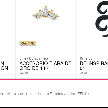
Oro 14K
Línea Dorada Fina
Synergy
ON
ACCESORIO TIARA DE
DEHNSPIRA
IÓN
ORO DE 14K
01
BXIA25
DSSA
92,42
€
9,23
€
Incl. IVA
Incl. IVA
r, visita nuestra tienda para Estados Unidos (EEUU).