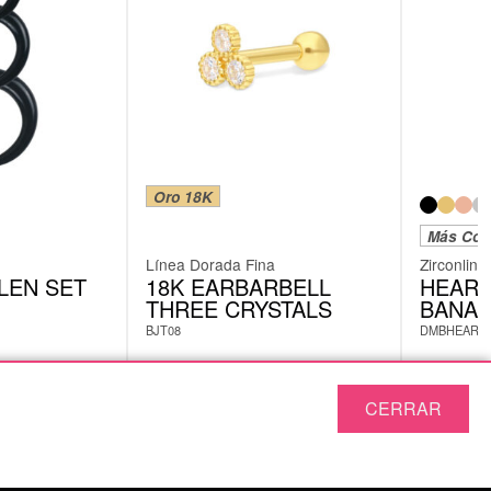
Oro 18K
Más Col
Línea Dorada Fina
Zirconline
LEN SET
18K EARBARBELL
HEART
THREE CRYSTALS
BANAN
BJT08
DMBHEART
desde
117,63
€
Originalment
CERRAR
Incl. IVA
Incl. IVA