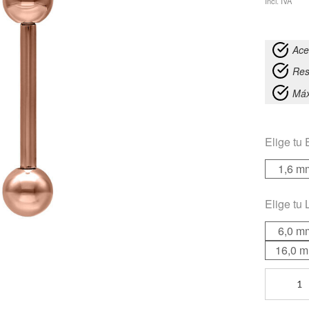
Incl. IVA
Ace
Res
Máx
Elige tu
1,6 m
Elige tu
6,0 m
16,0 
Basic
Barbell