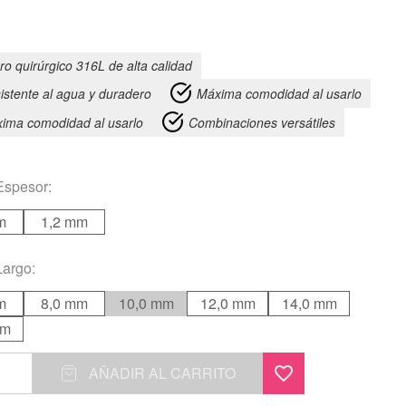
ro quirúrgico 316L de alta calidad
istente al agua y duradero
Máxima comodidad al usarlo
ima comodidad al usarlo
Combinaciones versátiles
Espesor:
m
1,2 mm
Largo:
m
8,0 mm
10,0 mm
12,0 mm
14,0 mm
mm
AÑADIR AL CARRITO