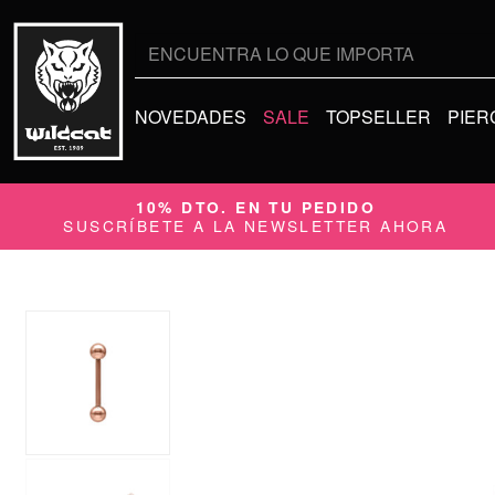
Buscar
por:
NOVEDADES
SALE
TOPSELLER
PIER
10% DTO. EN TU PEDIDO
SUSCRÍBETE A LA NEWSLETTER AHORA