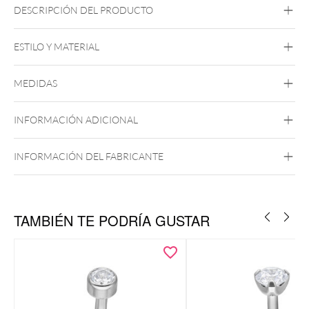
DESCRIPCIÓN DEL PRODUCTO
ESTILO Y MATERIAL
Ombligo
MEDIDAS
Highline Titanio
Roseline Titanio
Zirconline Titanio
INFORMACIÓN ADICIONAL
Titanio de Grado 23
Rosca Interna
Oro
Oro Rosa
Plata
INFORMACIÓN DEL FABRICANTE
Ombligo
TAMBIÉN TE PODRÍA GUSTAR