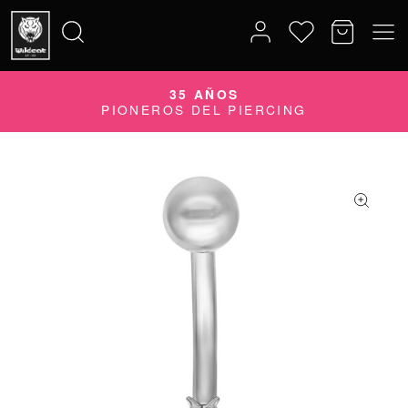
35 AÑOS
Buscar
PIONEROS DEL PIERCING
por: