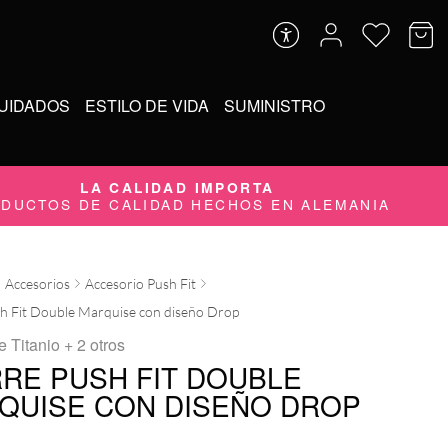
UIDADOS
ESTILO DE VIDA
SUMINISTRO
LA CALIDAD IMPORTA
DUCTOS DE CALIDAD HECHOS EN ALEMANIA
Accesorios
Accesorio Push Fit
sh Fit Double Marquise con diseño Drop
e Titanio
+ 2 otros
RRE PUSH FIT DOUBLE
QUISE CON DISEÑO DROP