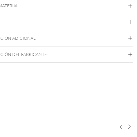
 MATERIAL
Highline Titanio
Roseline Titanio
Zirconline Titanio
Titanio de Grado 23
Negro
Oro
Oro Rosa
Plata
CIÓN ADICIONAL
Push Fit
CIÓN DEL FABRICANTE