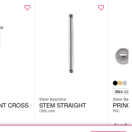
Más Col
Steel Basicline
Steel Basi
NT CROSS
STEM STRAIGHT
PRINC
CBSL1208
PNC
desde
2,51
€