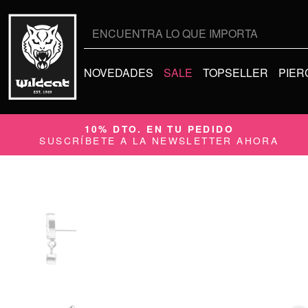
Buscar
por:
NOVEDADES
SALE
TOPSELLER
PIER
10% DTO. EN TU PEDIDO
SUSCRÍBETE A LA NEWSLETTER AHORA