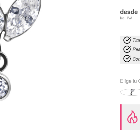
desde
Incl. IVA
Tit
Res
Com
Elige tu
Cierre