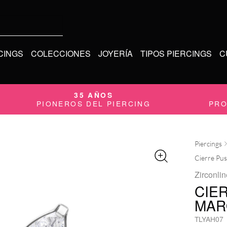
CINGS
COLECCIONES
JOYERÍA
TIPOS PIERCINGS
C
35 AÑOS
PIONEROS DEL PIERCING
PRO
Piercings
Cierre Pu
Zirconlin
CIE
MAR
TLYAH07