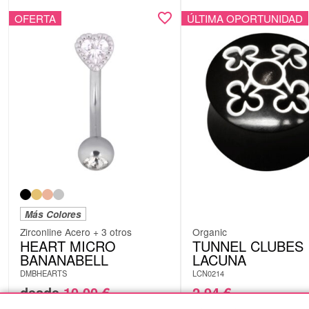
OFERTA
ÚLTIMA OPORTUNIDAD
Más Colores
Zirconline Acero + 3 otros
Organic
HEART MICRO
TUNNEL CLUBES
BANANABELL
LACUNA
DMBHEARTS
LCN0214
desde
10,00
€
2,94
€
Originalmente:
14,28
€
Originalmente:
5,87
€
-30%
-50%