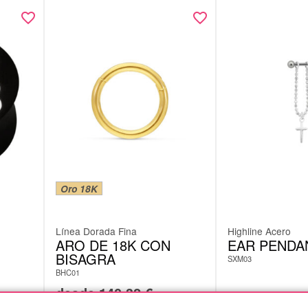
Oro 18K
Línea Dorada Fina
Highline Acero
ARO DE 18K CON
EAR PENDA
BISAGRA
SXM03
BHC01
desde
140,32
€
9,23
€