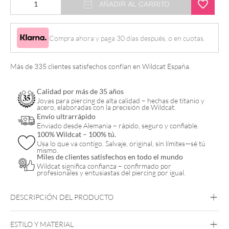
AÑADIR AL CARRITO
for
Internally
Compra ahora y paga 30 días después, o en cuotas.
Threaded
cantidad
Más de 335 clientes satisfechos confían en Wildcat España.
Calidad por más de 35 años
Joyas para piercing de alta calidad – hechas de titanio y
acero, elaboradas con la precisión de Wildcat.
Envío ultrarrápido
Enviado desde Alemania – rápido, seguro y confiable.
100% Wildcat – 100% tú.
Usa lo que va contigo. Salvaje, original, sin límites—sé tú
mismo.
Miles de clientes satisfechos en todo el mundo
Wildcat significa confianza – confirmado por
profesionales y entusiastas del piercing por igual.
DESCRIPCIÓN DEL PRODUCTO
ESTILO Y MATERIAL