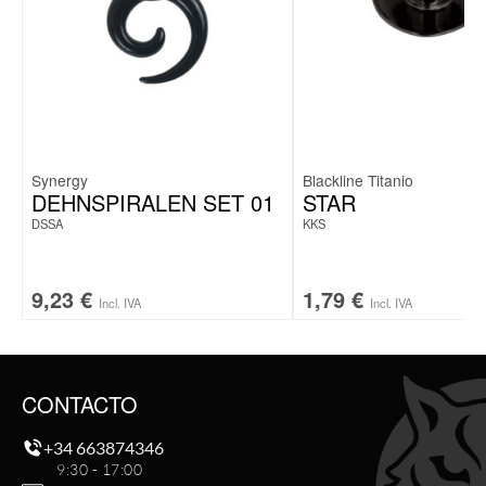
Synergy
Blackline Titanio
DEHNSPIRALEN SET 01
STAR
DSSA
KKS
9,23
€
1,79
€
Incl. IVA
Incl. IVA
CONTACTO
+34 663874346
9:30 - 17:00