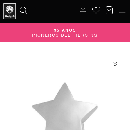
35 AÑOS
Buscar
PIONEROS DEL PIERCING
por: