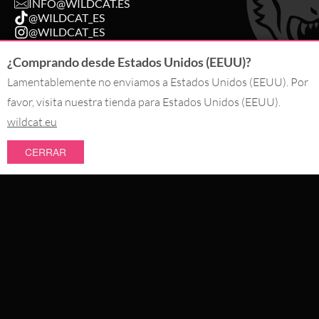
INFO@WILDCAT.ES
@WILDCAT_ES
@WILDCAT_ES
FB.COM/WILDCATPIERCINGSPAIN
¿Comprando desde Estados Unidos (EEUU)?
Lamentablemente no enviamos a Estados Unidos (EEUU). Por
DESISTIR DE UN PEDIDO
favor, visita nuestra tienda para Estados Unidos (EEUU).
wildcat.eu
PAGO CON
CERRAR
NOVEDADES
NOSOTROS ENTREGAMOS CON
SALE
TOPSELLER
#WEAREWILDCAT
PIERCINGS
SOBRE NOSOTROS