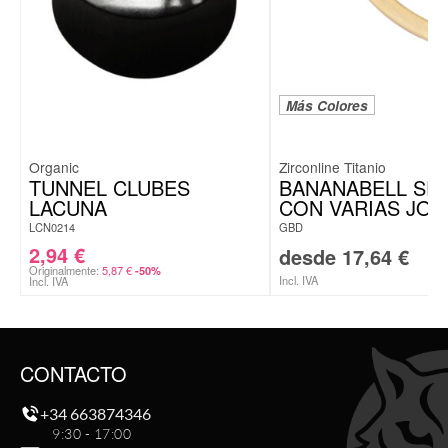
Más Colores
Organic
Zirconline Titanio
TUNNEL CLUBES
BANANABELL SE
LACUNA
CON VARIAS JOY
LCN0214
GBD
2,94
€
desde
17,64
€
Originalmente:
5,87
€
-50%
Incl. IVA
Incl. IVA
CONTACTO
+34 663874346
9:30 - 17:00