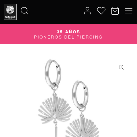
35 AÑOS
Buscar
PIONEROS DEL PIERCING
por: