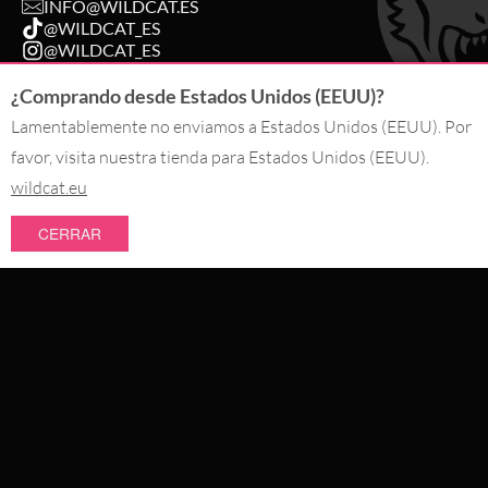
INFO@WILDCAT.ES
@WILDCAT_ES
@WILDCAT_ES
FB.COM/WILDCATPIERCINGSPAIN
¿Comprando desde Estados Unidos (EEUU)?
Lamentablemente no enviamos a Estados Unidos (EEUU). Por
DESISTIR DE UN PEDIDO
favor, visita nuestra tienda para Estados Unidos (EEUU).
wildcat.eu
PAGO CON
CERRAR
NOVEDADES
NOSOTROS ENTREGAMOS CON
SALE
TOPSELLER
#WEAREWILDCAT
PIERCINGS
SOBRE NOSOTROS