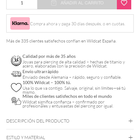
AÑADIR AL CARRITO
Little
Petticoat
Compra ahora y paga 30 días después, o en cuotas.
cantidad
Más de 335 clientes satisfechos confían en Wildcat España.
Calidad por más de 35 años
Joyas para piercing de alta calidad – hechas de titanio y
acero, elaboradas con la precisión de Wildcat.
Envío ultrarrápido
Enviado desde Alemania – rápido, seguro y confiable.
100% Wildcat – 100% tú.
Usa lo que va contigo. Salvaje, original, sin límites—sé tú
mismo.
Miles de clientes satisfechos en todo el mundo
Wildcat significa confianza – confirmado por
profesionales y entusiastas del piercing por igual.
DESCRIPCIÓN DEL PRODUCTO
ESTILO Y MATERIAL