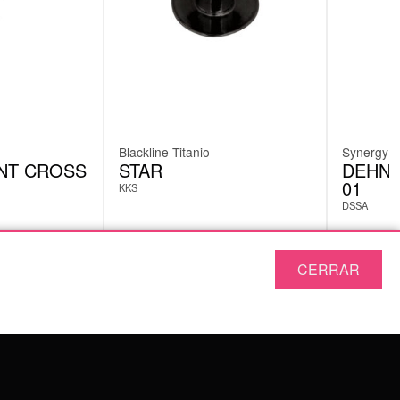
Blackline Titanio
Synergy
NT CROSS
STAR
DEHNS
01
KKS
DSSA
1,79
€
9,23
€
Incl. IVA
CERRAR
SERVICE
DEVOLUCIONES
TÉRMINOS Y CONDICIONES