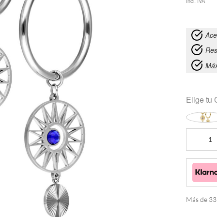
Incl. IVA
Ace
Res
Máx
Elige tu
Aros
Celestial
Orbit
cantidad
Más de 333