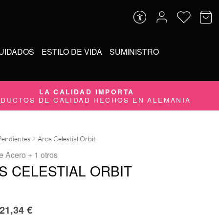
UIDADOS
ESTILO DE VIDA
SUMINISTRO
LA CALIDAD IMPORTA
DUCTOS DE CALIDAD HECHOS EN ALEMANIA
Pendientes
Aros Celestial Orbit
ne Acero
+ 1 otros
S CELESTIAL ORBIT
21,34
€