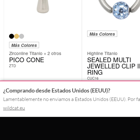
Más Colores
Más Colores
Zirconline Titanio + 2 otros
Highline Titanio
PICO CONE
SEALED MULTI
JEWELLED CLIP I
ZTD
RING
CUC16
5,87
€
10,08
€
Incl. IVA
Incl. IVA
¿Comprando desde Estados Unidos (EEUU)?
Lamentablemente no enviamos a Estados Unidos (EEUU). Por favo
wildcat.eu
CONTACTO
PAGO CON
+34 663874346
9:30 - 17:00