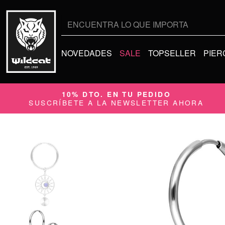
Buscar
por:
NOVEDADES
SALE
TOPSELLER
PIER
10% DTO. EN TU PEDIDO
SUSCRÍBETE A LA NEWSLETTER AHORA