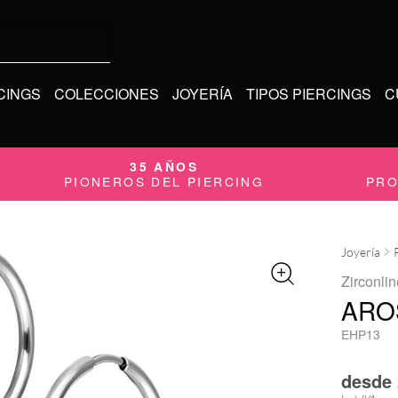
CINGS
COLECCIONES
JOYERÍA
TIPOS PIERCINGS
C
35 AÑOS
PIONEROS DEL PIERCING
PRO
Joyería
Zirconli
ARO
EHP13
desde