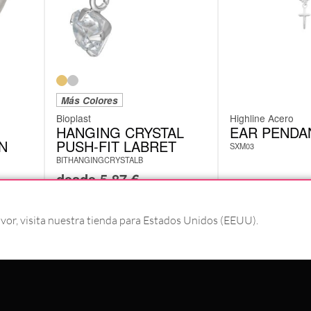
Más Colores
Bioplast
Highline Acero
HANGING CRYSTAL
EAR PENDA
N
PUSH-FIT LABRET
SXM03
BITHANGINGCRYSTALB
desde
5,87
€
9,23
€
Incl. IVA
Incl. IVA
r, visita nuestra tienda para Estados Unidos (EEUU).
#WEAREWILDCAT
SOBRE NOSOTROS
NUESTRA HISTORIA