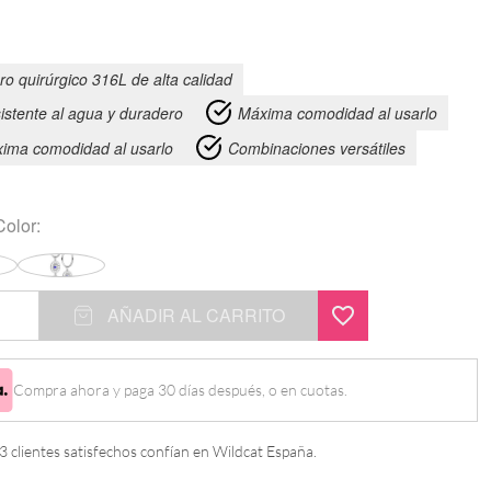
ro quirúrgico 316L de alta calidad
istente al agua y duradero
Máxima comodidad al usarlo
ima comodidad al usarlo
Combinaciones versátiles
Color:
AÑADIR AL CARRITO
Compra ahora y paga 30 días después, o en cuotas.
 clientes satisfechos confían en Wildcat España.