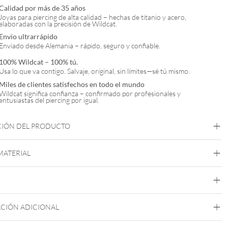
Calidad por más de 35 años
Joyas para piercing de alta calidad – hechas de titanio y acero,
elaboradas con la precisión de Wildcat.
Envío ultrarrápido
Enviado desde Alemania – rápido, seguro y confiable.
100% Wildcat – 100% tú.
Usa lo que va contigo. Salvaje, original, sin límites—sé tú mismo.
Miles de clientes satisfechos en todo el mundo
Wildcat significa confianza – confirmado por profesionales y
entusiastas del piercing por igual.
CIÓN DEL PRODUCTO
 MATERIAL
Highline Acero
Zirconline Acero
Acero Inox
Oro
Plata
CIÓN ADICIONAL
Oreja