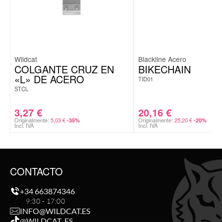
Wildcat
Blackline Acero
COLGANTE CRUZ EN
BIKECHAIN
«L» DE ACERO
TID01
STCL
3,27
€
20,16
€
Originalmente:
5,03
€
Originalmente:
25,20
€
-35%
-20%
Incl. IVA
Incl. IVA
CONTACTO
+34 663874346
9:30 - 17:00
INFO@WILDCAT.ES
@WILDCAT_ES