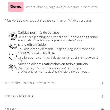
Compra ahora y paga 30 días después, o en cuotas.
Más de 332 clientes satisfechos confían en Wildcat España.
Calidad por más de 35 años
Joyas para piercing de alta calidad – hechas de titanio y
acero, elaboradas con la precisión de Wildcat.
Envío ultrarrápido
Enviado desde Alemania – rápido, seguro y confiable.
100% Wildcat – 100% tú.
Usa lo que va contigo. Salvaje, original, sin límites—sé tú
mismo.
Miles de clientes satisfechos en todo el mundo
Wildcat significa confianza – confirmado por
profesionales y entusiastas del piercing por igual.
DESCRIPCIÓN DEL PRODUCTO
ESTILO Y MATERIAL
Wildcat
MEDIDAS