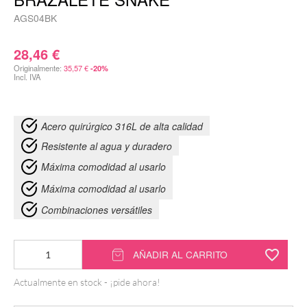
AGS04BK
28,46
€
Originalmente:
35,57
€
-20%
Incl. IVA
Acero quirúrgico 316L de alta calidad
Resistente al agua y duradero
Máxima comodidad al usarlo
Máxima comodidad al usarlo
Combinaciones versátiles
Brazalete
AÑADIR AL CARRITO
Snake
Actualmente en stock - ¡pide ahora!
cantidad